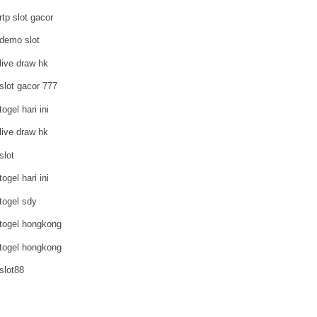
rtp slot gacor
demo slot
live draw hk
slot gacor 777
togel hari ini
live draw hk
slot
togel hari ini
togel sdy
togel hongkong
togel hongkong
slot88