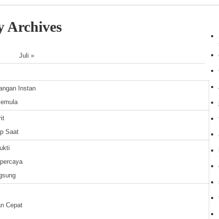
 Archives
Juli »
angan Instan
Pemula
it
ap Saat
ukti
rpercaya
ngsung
an Cepat