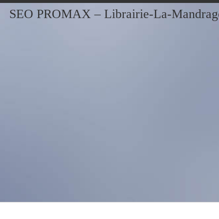
SEO PROMAX – Librairie-La-Mandrag
Primary