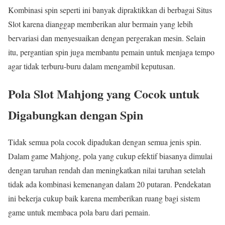
Kombinasi spin seperti ini banyak dipraktikkan di berbagai Situs
Slot karena dianggap memberikan alur bermain yang lebih
bervariasi dan menyesuaikan dengan pergerakan mesin. Selain
itu, pergantian spin juga membantu pemain untuk menjaga tempo
agar tidak terburu-buru dalam mengambil keputusan.
Pola Slot Mahjong yang Cocok untuk
Digabungkan dengan Spin
Tidak semua pola cocok dipadukan dengan semua jenis spin.
Dalam game Mahjong, pola yang cukup efektif biasanya dimulai
dengan taruhan rendah dan meningkatkan nilai taruhan setelah
tidak ada kombinasi kemenangan dalam 20 putaran. Pendekatan
ini bekerja cukup baik karena memberikan ruang bagi sistem
game untuk membaca pola baru dari pemain.