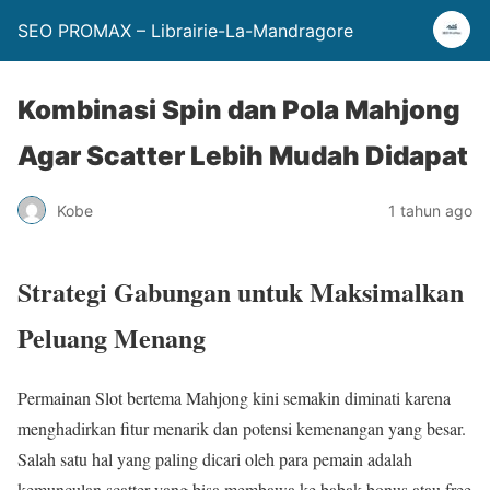
SEO PROMAX – Librairie-La-Mandragore
Kombinasi Spin dan Pola Mahjong
Agar Scatter Lebih Mudah Didapat
Kobe
1 tahun ago
Strategi Gabungan untuk Maksimalkan
Peluang Menang
Permainan Slot bertema Mahjong kini semakin diminati karena
menghadirkan fitur menarik dan potensi kemenangan yang besar.
Salah satu hal yang paling dicari oleh para pemain adalah
kemunculan scatter yang bisa membawa ke babak bonus atau free