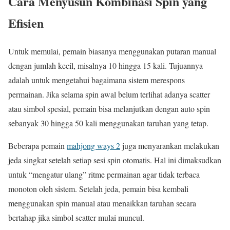
Cara Menyusun Kombinasi Spin yang
Efisien
Untuk memulai, pemain biasanya menggunakan putaran manual
dengan jumlah kecil, misalnya 10 hingga 15 kali. Tujuannya
adalah untuk mengetahui bagaimana sistem merespons
permainan. Jika selama spin awal belum terlihat adanya scatter
atau simbol spesial, pemain bisa melanjutkan dengan auto spin
sebanyak 30 hingga 50 kali menggunakan taruhan yang tetap.
Beberapa pemain
mahjong ways 2
juga menyarankan melakukan
jeda singkat setelah setiap sesi spin otomatis. Hal ini dimaksudkan
untuk “mengatur ulang” ritme permainan agar tidak terbaca
monoton oleh sistem. Setelah jeda, pemain bisa kembali
menggunakan spin manual atau menaikkan taruhan secara
bertahap jika simbol scatter mulai muncul.