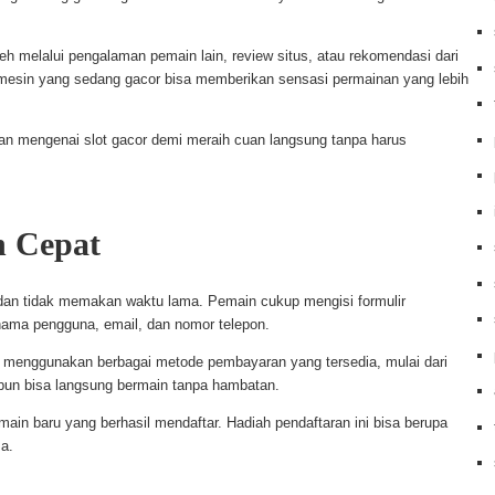
eh melalui pengalaman pemain lain, review situs, atau rekomendasi dari
 mesin yang sedang gacor bisa memberikan sensasi permainan yang lebih
an mengenai slot gacor demi meraih cuan langsung tanpa harus
n Cepat
a dan tidak memakan waktu lama. Pemain cukup mengisi formulir
ama pengguna, email, dan nomor telepon.
it menggunakan berbagai metode pembayaran yang tersedia, mulai dari
 pun bisa langsung bermain tanpa hambatan.
ain baru yang berhasil mendaftar. Hadiah pendaftaran ini bisa berupa
a.