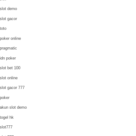
slot demo
slot gacor
toto
poker online
pragmatic
idn poker
slot bet 100
slot online
slot gacor 777
poker
akun slot demo
togel hk
slot777