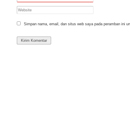
Simpan nama, email, dan situs web saya pada peramban ini un