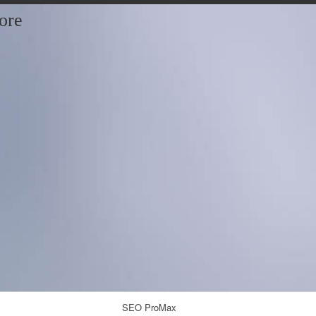
Skip
ore
to
content
SEO ProMax