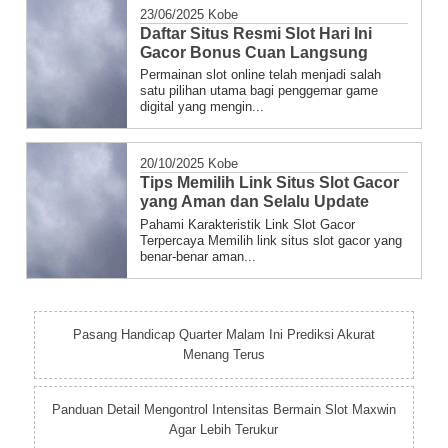
in
23/06/2025
Kobe
Daftar Situs Resmi Slot Hari Ini
Gacor Bonus Cuan Langsung
Permainan slot online telah menjadi salah
satu pilihan utama bagi penggemar game
digital yang mengin...
20/10/2025
Kobe
Tips Memilih Link Situs Slot Gacor
yang Aman dan Selalu Update
Pahami Karakteristik Link Slot Gacor
Terpercaya Memilih link situs slot gacor yang
benar-benar aman...
Pasang Handicap Quarter Malam Ini Prediksi Akurat
Menang Terus
Panduan Detail Mengontrol Intensitas Bermain Slot Maxwin
Agar Lebih Terukur