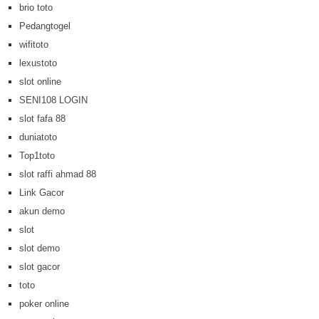
brio toto
Pedangtogel
wifitoto
lexustoto
slot online
SENI108 LOGIN
slot fafa 88
duniatoto
Top1toto
slot raffi ahmad 88
Link Gacor
akun demo
slot
slot demo
slot gacor
toto
poker online