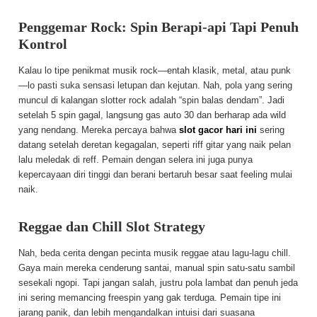
Penggemar Rock: Spin Berapi-api Tapi Penuh
Kontrol
Kalau lo tipe penikmat musik rock—entah klasik, metal, atau punk
—lo pasti suka sensasi letupan dan kejutan. Nah, pola yang sering
muncul di kalangan slotter rock adalah “spin balas dendam”. Jadi
setelah 5 spin gagal, langsung gas auto 30 dan berharap ada wild
yang nendang. Mereka percaya bahwa
slot gacor hari ini
sering
datang setelah deretan kegagalan, seperti riff gitar yang naik pelan
lalu meledak di reff. Pemain dengan selera ini juga punya
kepercayaan diri tinggi dan berani bertaruh besar saat feeling mulai
naik.
Reggae dan Chill Slot Strategy
Nah, beda cerita dengan pecinta musik reggae atau lagu-lagu chill.
Gaya main mereka cenderung santai, manual spin satu-satu sambil
sesekali ngopi. Tapi jangan salah, justru pola lambat dan penuh jeda
ini sering memancing freespin yang gak terduga. Pemain tipe ini
jarang panik, dan lebih mengandalkan intuisi dari suasana