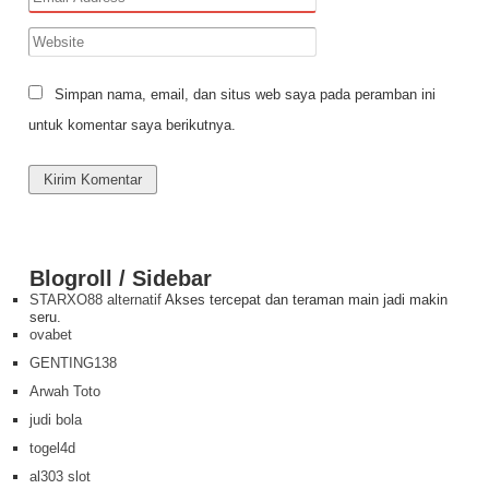
Simpan nama, email, dan situs web saya pada peramban ini
untuk komentar saya berikutnya.
Blogroll / Sidebar
STARXO88 alternatif
Akses tercepat dan teraman main jadi makin
seru.
ovabet
GENTING138
Arwah Toto
judi bola
togel4d
al303 slot