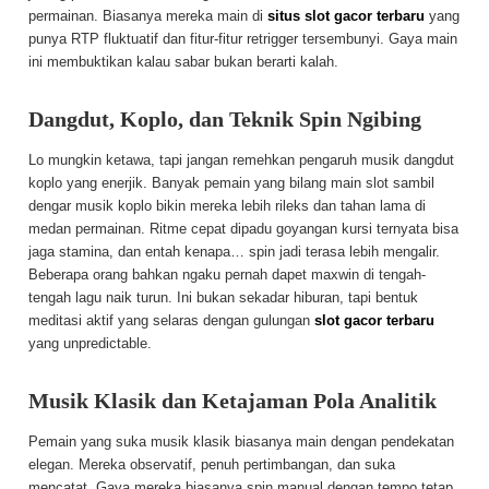
permainan. Biasanya mereka main di
situs slot gacor terbaru
yang
punya RTP fluktuatif dan fitur-fitur retrigger tersembunyi. Gaya main
ini membuktikan kalau sabar bukan berarti kalah.
Dangdut, Koplo, dan Teknik Spin Ngibing
Lo mungkin ketawa, tapi jangan remehkan pengaruh musik dangdut
koplo yang enerjik. Banyak pemain yang bilang main slot sambil
dengar musik koplo bikin mereka lebih rileks dan tahan lama di
medan permainan. Ritme cepat dipadu goyangan kursi ternyata bisa
jaga stamina, dan entah kenapa… spin jadi terasa lebih mengalir.
Beberapa orang bahkan ngaku pernah dapet maxwin di tengah-
tengah lagu naik turun. Ini bukan sekadar hiburan, tapi bentuk
meditasi aktif yang selaras dengan gulungan
slot gacor terbaru
yang unpredictable.
Musik Klasik dan Ketajaman Pola Analitik
Pemain yang suka musik klasik biasanya main dengan pendekatan
elegan. Mereka observatif, penuh pertimbangan, dan suka
mencatat. Gaya mereka biasanya spin manual dengan tempo tetap,