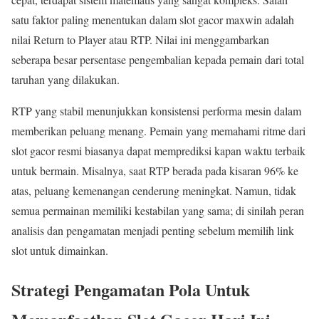
satu faktor paling menentukan dalam slot gacor maxwin adalah
nilai Return to Player atau RTP. Nilai ini menggambarkan
seberapa besar persentase pengembalian kepada pemain dari total
taruhan yang dilakukan.
RTP yang stabil menunjukkan konsistensi performa mesin dalam
memberikan peluang menang. Pemain yang memahami ritme dari
slot gacor resmi biasanya dapat memprediksi kapan waktu terbaik
untuk bermain. Misalnya, saat RTP berada pada kisaran 96% ke
atas, peluang kemenangan cenderung meningkat. Namun, tidak
semua permainan memiliki kestabilan yang sama; di sinilah peran
analisis dan pengamatan menjadi penting sebelum memilih link
slot untuk dimainkan.
Strategi Pengamatan Pola Untuk