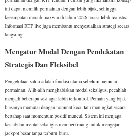
ini dapat memilih permainan dengan lebih bijak, sehingga
kesempatan meraih maxwin di tahun 2026 terasa lebih realistis.
Informasi RTP live juga membantu menyesuaikan strategi secara
langsung.
Mengatur Modal Dengan Pendekatan
Strategis Dan Fleksibel
Pengelolaan saldo adalah fondasi utama sebelum memulai
permainan. Alih-alih menghabiskan modal sekaligus, pecahlah
menjadi beberapa sesi agar lebih terkontrol. Pemain yang bijak
biasanya memulai dengan nominal kecil lalu meningkat secara
bertahap saat momentum positif muncul. Sistem ini menjaga
kestabilan mental sekaligus memberi ruang untuk mengejar
jackpot besar tanpa terburu-buru.