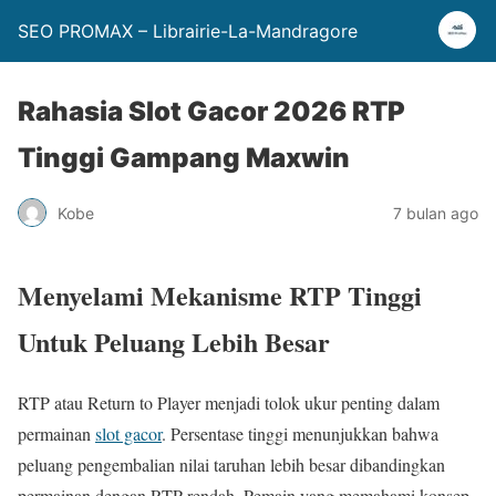
SEO PROMAX – Librairie-La-Mandragore
Rahasia Slot Gacor 2026 RTP
Tinggi Gampang Maxwin
Kobe
7 bulan ago
Menyelami Mekanisme RTP Tinggi
Untuk Peluang Lebih Besar
RTP atau Return to Player menjadi tolok ukur penting dalam
permainan
slot gacor
. Persentase tinggi menunjukkan bahwa
peluang pengembalian nilai taruhan lebih besar dibandingkan
permainan dengan RTP rendah. Pemain yang memahami konsep