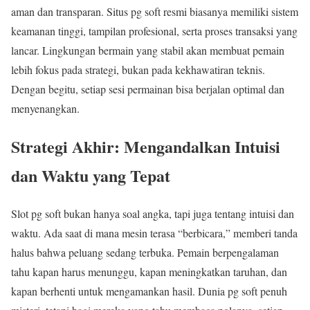
aman dan transparan. Situs pg soft resmi biasanya memiliki sistem
keamanan tinggi, tampilan profesional, serta proses transaksi yang
lancar. Lingkungan bermain yang stabil akan membuat pemain
lebih fokus pada strategi, bukan pada kekhawatiran teknis.
Dengan begitu, setiap sesi permainan bisa berjalan optimal dan
menyenangkan.
Strategi Akhir: Mengandalkan Intuisi
dan Waktu yang Tepat
Slot pg soft bukan hanya soal angka, tapi juga tentang intuisi dan
waktu. Ada saat di mana mesin terasa “berbicara,” memberi tanda
halus bahwa peluang sedang terbuka. Pemain berpengalaman
tahu kapan harus menunggu, kapan meningkatkan taruhan, dan
kapan berhenti untuk mengamankan hasil. Dunia pg soft penuh