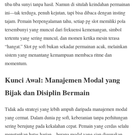
tiba-tiba sunyi tanpa hasil. Namun di situlah keindahan permainan
ini—tak terduga, penuh kejutan, tapi bisa dibaca dengan insting
tajam. Pemain berpengalaman tahu, setiap pg slot memiliki pola
tersembunyi yang muncul dari frekuensi kemenangan, simbol
tertentu yang sering muncul, dan momen ketika mesin terasa
“hangat.” Slot pg soft bukan sekadar permainan acak, melainkan
sistem yang menantang kemampuan membaca ritme dan
momentum.
Kunci Awal: Manajemen Modal yang
Bijak dan Disiplin Bermain
Tidak ada strategi yang lebih ampuh daripada manajemen modal
yang cermat. Dalam dunia pg soft, keberanian tanpa perhitungan
sering berujung pada kekalahan cepat. Pemain yang cerdas selalu
menetapkan batas harian—berapa modal yang siap digunakan