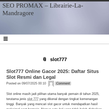
Skip
Skip
Skip
SEO PROMAX – Librairie-La-
to
to
to
content
BLOCK-
BLOCK-
Mandragore
2
3
slot777
Slot777 Online Gacor 2025: Daftar Situs
Slot Resmi dan Legal
Kobe
Posted on
09/07/2025 00:10
Comment
Slot online masih jadi pilihan utama banyak pemain di tahun 2025,
terutama jenis
slot 777
yang dikenal dengan tingkat kemenangan
tinggi. Banyak yang mencari slot gacor untuk mendapatkan hasil