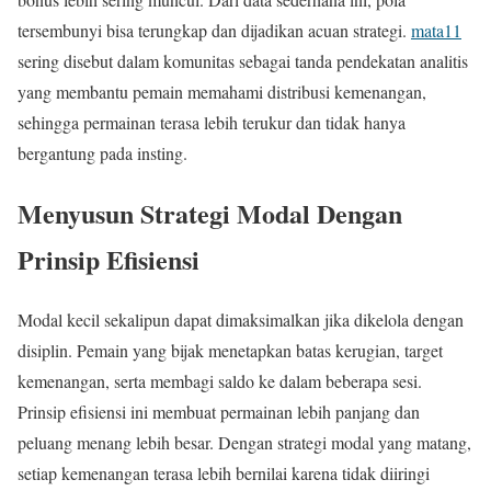
tersembunyi bisa terungkap dan dijadikan acuan strategi.
mata11
sering disebut dalam komunitas sebagai tanda pendekatan analitis
yang membantu pemain memahami distribusi kemenangan,
sehingga permainan terasa lebih terukur dan tidak hanya
bergantung pada insting.
Menyusun Strategi Modal Dengan
Prinsip Efisiensi
Modal kecil sekalipun dapat dimaksimalkan jika dikelola dengan
disiplin. Pemain yang bijak menetapkan batas kerugian, target
kemenangan, serta membagi saldo ke dalam beberapa sesi.
Prinsip efisiensi ini membuat permainan lebih panjang dan
peluang menang lebih besar. Dengan strategi modal yang matang,
setiap kemenangan terasa lebih bernilai karena tidak diiringi