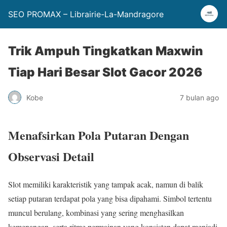
SEO PROMAX – Librairie-La-Mandragore
Trik Ampuh Tingkatkan Maxwin
Tiap Hari Besar Slot Gacor 2026
Kobe
7 bulan ago
Menafsirkan Pola Putaran Dengan
Observasi Detail
Slot memiliki karakteristik yang tampak acak, namun di balik
setiap putaran terdapat pola yang bisa dipahami. Simbol tertentu
muncul berulang, kombinasi yang sering menghasilkan
kemenangan, serta ritme permainan yang konsisten dapat menjadi